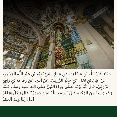
حَدَّثَنَا عَبْدُ اللَّهِ بْنُ مَسْلَمَةَ، عَنْ مَالِكٍ، عَنْ نُعَيْمِ بْنِ عَبْدِ اللَّهِ الْمُجْمِرِ،
عَنْ عَلِيِّ بْنِ يَحْيَى بْنِ خَلاَّدٍ الزُّرَقِيِّ، عَنْ أَبِيهِ، عَنْ رِفَاعَةَ بْنِ رَافِعٍ
الزُّرَقِيِّ، قَالَ كُنَّا يَوْمًا نُصَلِّي وَرَاءَ النَّبِيِّ صلى الله عليه وسلم فَلَمَّا
رَفَعَ رَأْسَهُ مِنَ الرَّكْعَةِ قَالَ ‏”‏ سَمِعَ اللَّهُ لِمَنْ حَمِدَهُ ‏”‏‏.‏ قَالَ رَجُلٌ وَرَاءَهُ
رَبَّنَا وَلَكَ الْحَمْدُ، […]